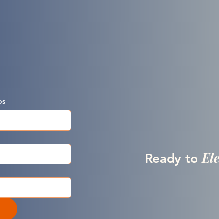
os
El
Ready to